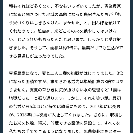
積もそれほど多くなく、不安もいっぱいでしたが、専業農家
になると聞きつけた地域の高齢になった農家さんたちが「も
う米づくりはしきらんけん、まかせた」と、田んぼを預けて
くれたのです。私自身、米どころの火を絶やしてはいけな
い、という想いもあったんだと思います。しっかりと受け継
ぎました。そうして、面積は約3倍に。農業だけでも生活がで
きる見通しが立ったのでした。
専業農家になり、妻と二人三脚の挑戦がはじまりました。3倍
になった面積ですが、求められる労力は単純計算の3倍ではあ
りません。真夏の草ひきに気が抜けない水の管理など「妻は
地獄だった」と振り返ります。しかし、それも笑い話。最初
の苦労から5年ほどが経てば軌道にものり、2017年には長男
が、2018年には次男が入社してくれました。さらに、収穫し
たお米を乾燥、精米、貯蔵できる設備を建設して、すべてを
私たちの手でできるようになりました。無農薬栽培をスター