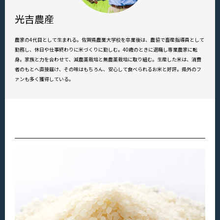
光吉農産
農家の4代目として生まれる。佐賀県農業大学校を卒業後は、農協で畜産指導員として
勤務し、休日や仕事終わりに米づくりに勤しむ。40歳のときに退職し専業農家に転
身。家族と力を合わせて、減農薬栽培と無農薬栽培に取り組む。生産した米は、消費
者のもとへ直接届け、その味はもちろん、安心して食べられるお米と好評。県外のフ
ァンも多く獲得している。