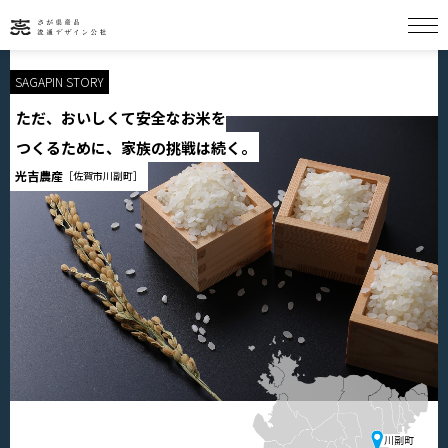
SAGAPIN STORY
ただ、おいしくて安全なお米を
HOME
つくるために、家族の挑戦は続く。
光吉農産
［佐賀市川副町］
SAGAPIN一覧
SAGAPIN STORY
佐賀グルメ