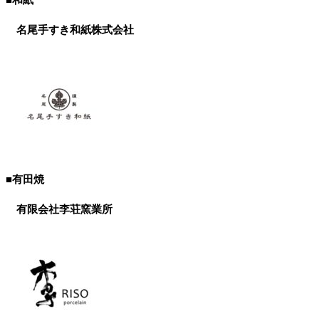
名尾手すき和紙株式会社
■有田焼
有限会社李荘窯業所