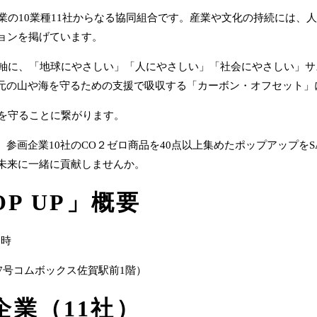
や伝統産業の10業種11社からなる協同組合です。産業や文化の持続に
ョンを掲げています。
配慮を軸に、「地球にやさしい」「人にやさしい」「社会にやさしい」
地元の山や海を守るための支援で吸収する「カーボン・オフセット」
未来を守ることに繋がります。
参画企業10社のCO２ゼロ商品を40点以上集めたポップアップをS
未来に一緒に貢献しませんか。
POP UP」概要
0時
17号コムボックス佐賀駅前1階）
企業（11社）