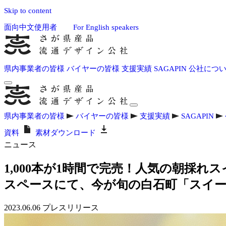
Skip to content
面向中文使用者
For English speakers
県内事業者の皆様
バイヤーの皆様
支援実績
SAGAPIN
公社につ
県内事業者の皆様
バイヤーの皆様
支援実績
SAGAPIN
資料
素材ダウンロード
ニュース
1,000本が1時間で完売！人気の朝採れ
スペースにて、今が旬の白石町「スイ
2023.06.06
プレスリリース