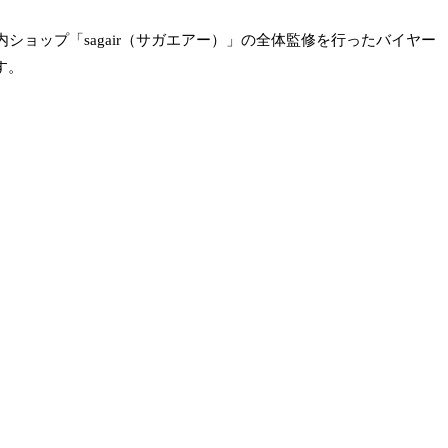
ョップ「sagair（サガエアー）」の全体監修を行ったバイヤー
す。