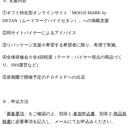
５. 支援内容
①ギフト特化型オンラインサイト「MOO:D MARK by
ISETAN（ムードマークバイイセタン）」への掲載支援
②同サイトバイヤーによるアドバイス
③リパッケージ支援※希望する希望者に限り、有償で実施。
④全体研修会※全4回程度（テーマ：バイヤー視点の商品づく
り、SNS運営など）
⑤首都圏で開催予定のＰＯＰＵＰへの出店
６．申込方法
「
募集要項
」をご確認の上、別添１.
参加申込書
、別添２.
商品規
格書
に必要事項を記入し、メールにてお申込みください。